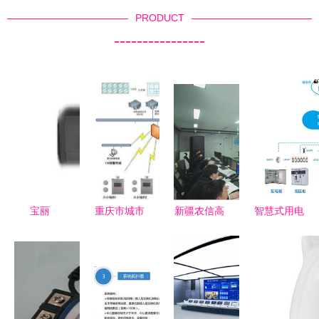
PRODUCT
----------------
宝丽
重庆市城市
新疆农信高
智慧式用电
PolyView
消防远程监
质量服
服务系统
FCZ-480H
控系统 筑
务“双十一”
力安科技赋
安防监控报
牢安全防
安全系统监
能用电安全
价与产品总
线，智慧引
控服务全面
新生态
览
领未来
升级