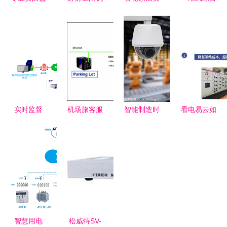
控报警产
门禁系统
防监控系统
布线安防监
品，为安全
基于
重塑安全服
控服务 南
构筑坚实防
WINCE工
务新格局
昌安防新标
线
控机的智能
杆
安全监控解
决方案
实时监督
机场旅客服
智能制造时
看电易云如
动态管理
务信息系统
代的安全底
何筑牢商场
——淼盾打
安全系统监
座 工厂安
楼宇电气火
造城市物联
控服务的关
全系统监控
灾安全防线
网消防远程
键架构与实
服务的核心
智能化安全
监控系统
施路径
价值与实践
系统监控服
守护安全防
务解析
线
智慧用电
松威特SV-